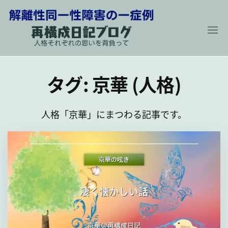
コ
ン
テ
ン
解
再
構
ツ
離
成
タグ:
京華 (人格)
に
性
日
記
同
ス
ブ
ロ
一
キ
グ
人格「京華」にまつわる記事です。
性
〜
ッ
人
障
プ
格
そ
害
れ
の
ぞ
れ
一
の
症
思
い
例
を
背
負
っ