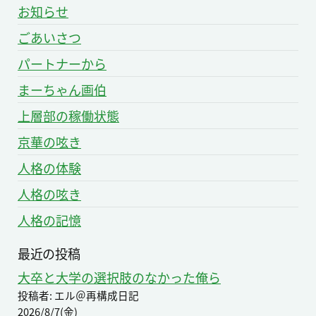
り
お知らせ
ごあいさつ
パートナーから
まーちゃん画伯
上層部の稼働状態
京華の呟き
人格の体験
人格の呟き
人格の記憶
最近の投稿
大卒と大学の選択肢のなかった俺ら
投稿者: エル＠再構成日記
2026/8/7(金)