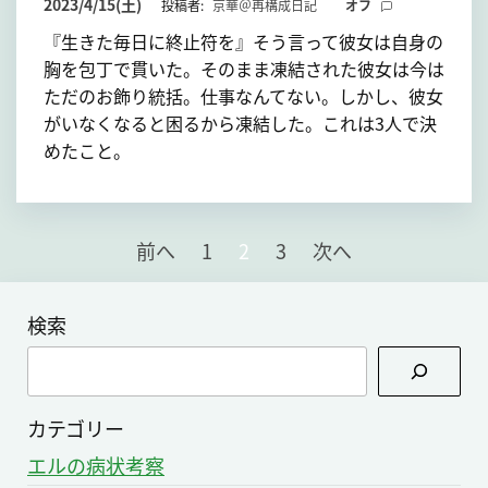
2023/4/15(土)
投稿者:
京華＠再構成日記
オフ
『生きた毎日に終止符を』そう言って彼女は自身の
胸を包丁で貫いた。そのまま凍結された彼女は今は
ただのお飾り統括。仕事なんてない。しかし、彼女
がいなくなると困るから凍結した。これは3人で決
めたこと。
投
前へ
1
2
3
次へ
稿
の
検索
ペ
検
ー
索
ジ
カテゴリー
送
エルの病状考察