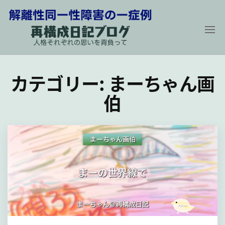
コ
ン
テ
ン
解
再
構
ツ
離
成
カテゴリー:
まーちゃん画
に
性
日
記
同
ス
ブ
伯
ロ
一
キ
グ
性
〜
ッ
人
障
プ
格
そ
害
れ
の
ぞ
れ
一
の
症
思
い
例
を
背
負
っ