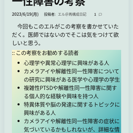
一性障害の考察
て
2023/6/19(月)
投稿者:
エル＠再構成日記
1
今回もこのエルがこの考察を書かせていた
だく。医師ではないのでそこは気をつけて欲
しいと思う。
:: この考察をお勧めする読者
心理学や異常心理学に興味がある人
カメラアイや解離性同一性障害について
の研究に興味がある医学や心理学の学生
複雑性PTSDや解離性同一性障害に関す
る個人的な経験や興味を持つ人
特異体質や脳の発達に関するトピックに
興味がある人
カメラアイや解離性同一性障害の症状に
気づいているかもしれないが、詳細な情