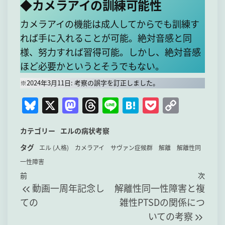
◆カメラアイの訓練可能性
カメラアイの機能は成人してからでも訓練す
れば手に入れることが可能。絶対音感と同
様、努力すれば習得可能。しかし、絶対音感
ほど必要かというとそうでもない。
※2024年3月11日: 考察の誤字を訂正しました。
Bl
X
M
T
Li
H
P
C
u
a
hr
n
at
o
o
カテゴリー
エルの病状考察
e
st
e
e
e
c
p
タグ
s
o
a
n
k
y
エル (人格)
カメラアイ
サヴァン症候群
解離
解離性同
一性障害
k
d
d
a
et
Li
投
過
次
前
次
y
o
s
n
動画一周年記念し
解離性同一性障害と複
稿
去
の
n
k
ての
雑性PTSDの関係につ
の
投
ナ
いての考察
投
稿