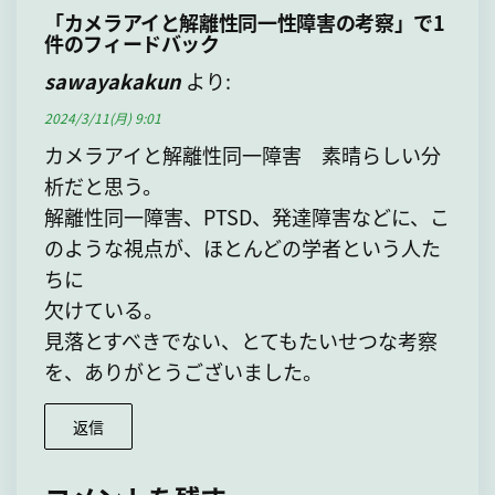
ビ
稿
「カメラアイと解離性同一性障害の考察」で1
ゲ
件のフィードバック
ー
sawayakakun
より:
シ
2024/3/11(月) 9:01
ョ
カメラアイと解離性同一障害 素晴らしい分
ン
析だと思う。
解離性同一障害、PTSD、発達障害などに、こ
のような視点が、ほとんどの学者という人た
ちに
欠けている。
見落とすべきでない、とてもたいせつな考察
を、ありがとうございました。
返信