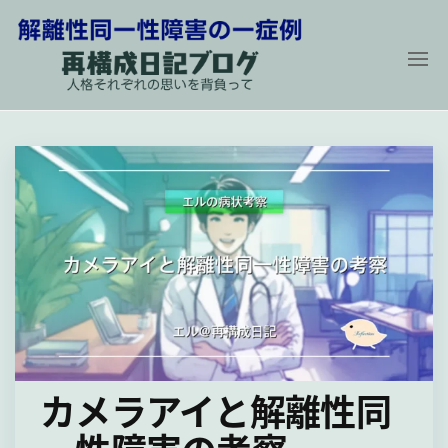
コ
ン
テ
ン
解
再
構
ツ
離
成
に
性
日
記
同
ス
ブ
ロ
一
キ
グ
性
〜
ッ
人
障
プ
格
そ
害
れ
の
ぞ
れ
一
の
症
思
い
例
を
カメラアイと解離性同
背
負
っ