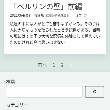
「ベルリンの壁」前編
2022/3/4(金)
投稿者:
京華＠再構成日記
オフ
私達の中には人がとても苦手な子がいる。その子は
人に大切なものを取られたと言う記憶がある。当時
の私にはその子の大切な記憶を感触として覚えてい
たのだけれど今は思い出せない。
投
前へ
1
2
3
稿
の
検索
ペ
検
ー
索
ジ
カテゴリー