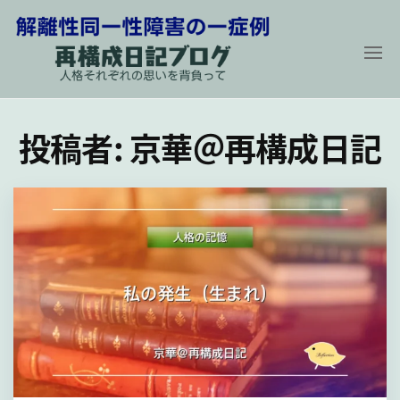
コ
ン
テ
ン
解
再
構
ツ
離
成
投稿者:
京華＠再構成日記
に
性
日
記
同
ス
ブ
ロ
一
キ
グ
性
〜
ッ
人
障
プ
格
そ
害
れ
の
ぞ
れ
一
の
症
思
い
例
を
背
負
っ