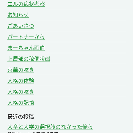
送
エルの病状考察
り
お知らせ
ごあいさつ
パートナーから
まーちゃん画伯
上層部の稼働状態
京華の呟き
人格の体験
人格の呟き
人格の記憶
最近の投稿
大卒と大学の選択肢のなかった俺ら