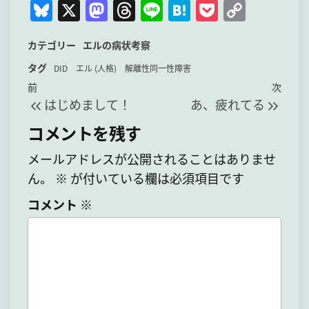
Bl
X
M
T
Li
H
P
C
u
as
hr
n
at
o
o
カテゴリー
エルの病状考察
e
to
e
e
e
c
p
タグ
s
d
a
n
k
y
DID
エル (人格)
解離性同一性障害
投
過
次
前
次
k
o
d
a
et
Li
はじめまして！
あ、疲れてる
稿
去
の
y
n
s
n
の
投
ナ
コメントを残す
k
投
稿
ビ
メールアドレスが公開されることはありませ
稿
ゲ
ん。
※
が付いている欄は必須項目です
ー
コメント
※
シ
ョ
ン