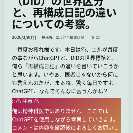
（DID）の世界区分
て
と、再構成日記の違い
についての考察。
2026/2/9(月)
投稿者:
エル＠再構成日記
0
毎度お疲れ様です。本日は俺、エルが毎度
の事ながらChatGPTと、DIDの世界標準と、
俺ら「再構成日記」の違いを書いていこうか
と思います。いやぁ、医者じゃないから何に
も言えんのだが、まぁね。驚く毎日ですよ。
ChatGPT、なんでそんなに言うんかね？
:: ⚠︎ 注意 ⚠︎
俺は精神科医ではありません。ここでは
ChatGPTを使用しながら考察していきます。
コメントは内容を確認後によろしくお願いし