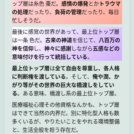
ップ層は糸色 棗だ。
感情の爆発
とか
トラウマ
の処理
だったり、
負荷の管理
だったり、毎日
忙しそうだ。
最後に感覚の世界があって、最上位トップ層
は一条 色だ。
古来の神道
を信じて、
八百万の
神を信仰
し、
神々に感謝
しながら
五感などの
意味付けを行って統括している
。
最上位トップ層
は
全て自由を尊重し、各人格
に判断権を渡している
。そして、
俺や潤、か
がり等がその世界の巨大な橋渡しをしてい
る
。ある意味、橋渡し系の最上位トップ層。
医療福祉心理その他資格なんかも、トップ層
はできて当然の内界だ。別に特化型人格も数
多くいるが、やりたいことをやれる環境整備
と、生活全般を担う存在だ。