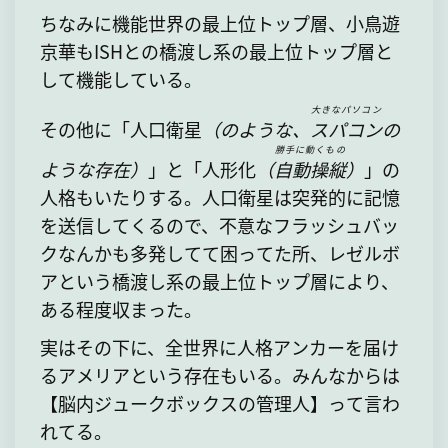
ちなみに機能世界の最上位トップ層、小鳥遊
京華もISHとの橋渡し系の最上位トップ層と
して機能している。
大きなパソコン
その他に「人口衛星
（のような、
スパコン
の
勝手に動くもの
ような存在）
」と「人形化
（
自動操縦
）
」の
人格もいたりする。人口衛星は突発的に記憶
を送信してくるので、不意なフラッシュバッ
クなんかも多発してて困ってた所、レゼルボ
アという橋渡し系の最上位トップ層により、
ある程度収まった。
実はその下に、全世界に人格アンカーを届け
るアメリアという存在もいる。みんなからは
【脳内ジュークボックスの管理人】って言わ
れてる。