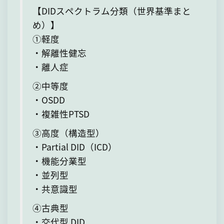
【DIDスペクトラム分類（世界基準まと
め）】
①軽度
・解離性健忘
・離人症
②中等度
・OSDD
・複雑性PTSD
③高度（構造型）
・Partial DID（ICD）
・機能分業型
・並列型
・共意識型
④古典型
・交代型 DID