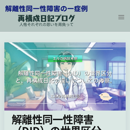
コ
ン
テ
ン
解
再
構
ツ
離
成
に
性
日
記
同
ス
ブ
ロ
一
キ
グ
性
〜
ッ
人
障
プ
格
そ
害
れ
の
ぞ
れ
一
の
症
思
い
例
を
解離性同一性障害
背
負
っ