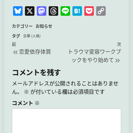
Bl
X
M
T
Li
H
P
C
u
a
hr
n
at
o
o
カテゴリー
お知らせ
e
st
e
e
e
c
p
タグ
s
o
a
n
k
y
京華 (人格)
投
過
次
前
次
k
d
d
a
et
Li
恋愛依存体質
トラウマ変容ワークブ
稿
去
の
y
o
s
n
ックをやり始めて
の
投
ナ
n
k
投
稿
コメントを残す
ビ
稿
ゲ
メールアドレスが公開されることはありませ
ー
ん。
※
が付いている欄は必須項目です
シ
コメント
※
ョ
ン