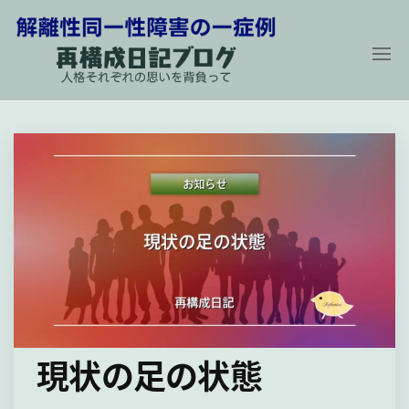
コ
ン
テ
ン
解
再
構
ツ
離
成
に
性
日
記
同
ス
ブ
ロ
一
キ
グ
性
〜
ッ
人
障
プ
格
そ
害
れ
の
ぞ
れ
一
の
症
思
い
例
を
現状の足の状態
背
負
っ