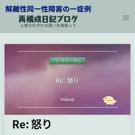
コ
ン
テ
ン
解
再
構
ツ
離
成
に
性
日
記
同
ス
ブ
ロ
一
キ
グ
性
〜
ッ
人
障
プ
格
そ
害
れ
の
ぞ
れ
一
の
症
思
い
例
を
Re: 怒り
背
負
っ