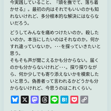
今実践していること、『頭を撫でて、落ち着
かせる』。最初の内はそれでもいいのかも知
れないけれど、多分根本的な解決にはならな
いだろう。
どうしてみんなを痛めつけたいのか。殺した
いのか。本当にしたいのはそれなのか。何か
すれ違っていないか。･･･を探っていきたいと
思う。
そもそも声が聞こえるかも分からない。届く
のかも分からないけれど･･･。探り探りなが
ら、何か少しでも寄り添えないかを模索した
いと思う。偽善者って言われるかどうかも分
からないけれど、今思うのはこれくらい。
Bl
X
M
T
Li
H
P
C
u
a
hr
n
at
o
o