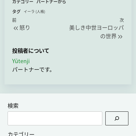
カテゴリー
パートナーから
e
st
e
e
e
c
p
タグ
s
o
a
n
k
y
イーラ (人格)
投
過
次
前
次
k
d
d
a
et
Li
怒り
美しき中世ヨーロッパ
稿
去
の
y
o
s
n
の世界
の
投
ナ
n
k
投
稿
ビ
投稿者について
稿
ゲ
Yūtenji
ー
パートナーです。
シ
ョ
ン
検索
検
索
カテゴリー