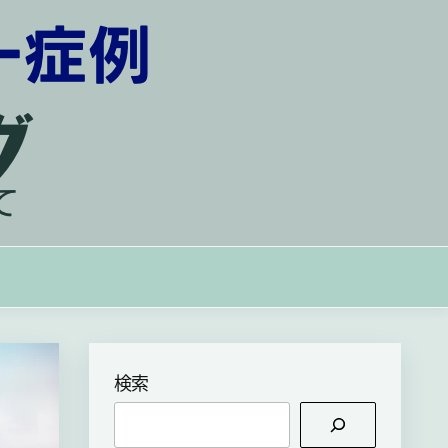
の思いを背負って
検索
検
索