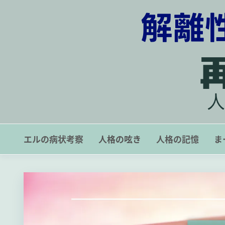
コ
ン
テ
ン
ツ
に
ス
キ
ッ
解離性同一性障害の一症例
プ
エルの病状考察
人格の呟き
人格の記憶
ま