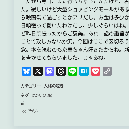
だから今日、また行っちゃったんだけど、着
た。寂しいけど大型ショッピングモールがあ
ら映画観て過ごすとかアリだし。お金は多少
日頑張って働いたわけだし、少しぐらいはね
ど昨日頑張ったからご褒美。あれ、話の趣旨
ことで致し方ないか笑。今回はここで区切ろ
念。本を読むのも京華ちゃん好きだからね。
を書かせてもらいました。じゃあね。
Bl
X
M
T
Li
H
P
C
u
a
hr
n
at
o
o
カテゴリー
人格の呟き
e
st
e
e
e
c
p
タグ
s
o
a
n
k
y
かがり (人格)
投
過
前
k
d
d
a
et
Li
怖い
稿
去
y
o
s
n
の
ナ
n
k
投