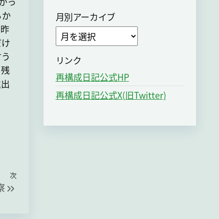
かっ
るか
月別アーカイブ
に昨
ア
だけ
ー
言う
カ
リンク
。残
イ
再構成日記公式HP
遠出
ブ
再構成日記公式X(旧Twitter)
次
次
察
の
投
稿