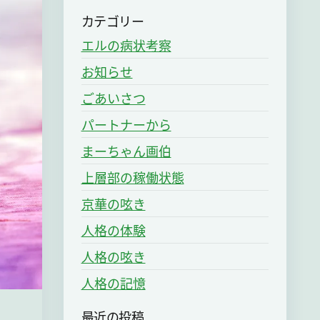
カテゴリー
エルの病状考察
お知らせ
ごあいさつ
パートナーから
まーちゃん画伯
上層部の稼働状態
京華の呟き
人格の体験
人格の呟き
人格の記憶
最近の投稿