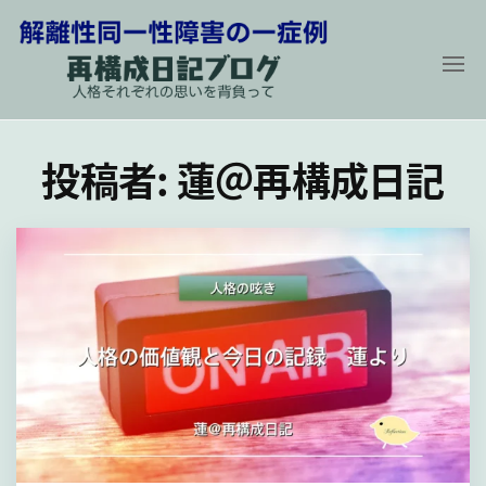
コ
ン
テ
ン
解
再
構
ツ
離
成
投稿者:
蓮＠再構成日記
に
性
日
記
同
ス
ブ
ロ
一
キ
グ
性
〜
ッ
人
障
プ
格
そ
害
れ
の
ぞ
れ
一
の
症
思
い
例
を
背
負
っ