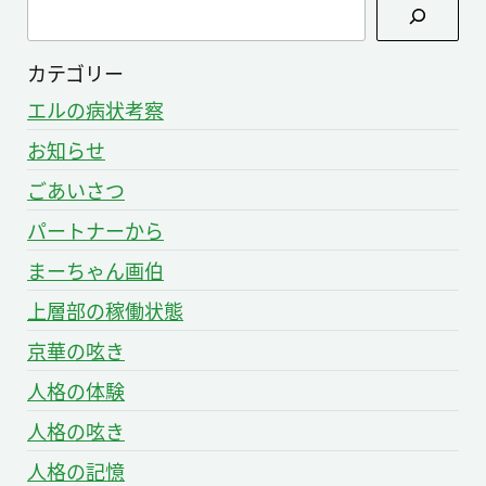
検
ョ
索
ン
カテゴリー
エルの病状考察
お知らせ
ごあいさつ
パートナーから
まーちゃん画伯
上層部の稼働状態
京華の呟き
人格の体験
人格の呟き
人格の記憶