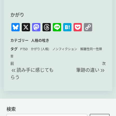
かがり
Bl
X
M
T
Li
H
P
C
u
a
hr
n
at
o
o
カテゴリー
人格の呟き
e
st
e
e
e
c
p
タグ
s
o
a
n
k
y
PTSD
かがり (人格)
ノンフィクション
解離性同一性障
害
k
d
d
a
et
Li
投
過
次
前
次
y
o
s
n
読み手に感じても
筆跡の違い
稿
去
の
n
k
らう
の
投
ナ
投
稿
ビ
稿
ゲ
ー
検索
シ