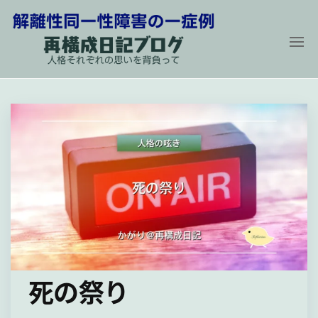
コ
ン
テ
ン
解
再
構
ツ
離
成
に
性
日
記
同
ス
ブ
ロ
一
キ
グ
性
〜
ッ
人
障
プ
格
そ
害
れ
の
ぞ
れ
一
の
症
思
い
例
を
死の祭り
背
負
っ