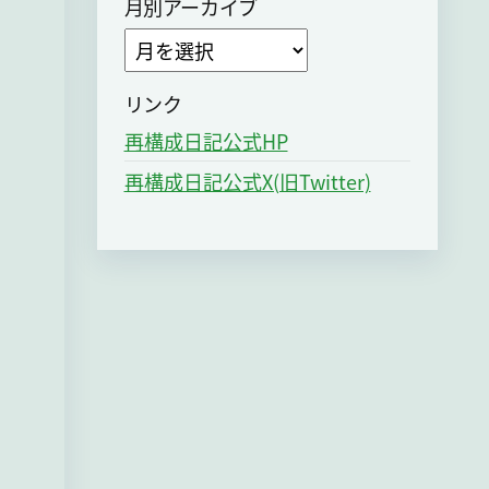
月別アーカイブ
ア
ー
カ
リンク
イ
再構成日記公式HP
ブ
再構成日記公式X(旧Twitter)