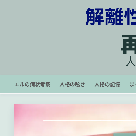
コ
ン
テ
ン
ツ
に
ス
キ
ッ
解離性同一性障害の一症例
プ
エルの病状考察
人格の呟き
人格の記憶
ま