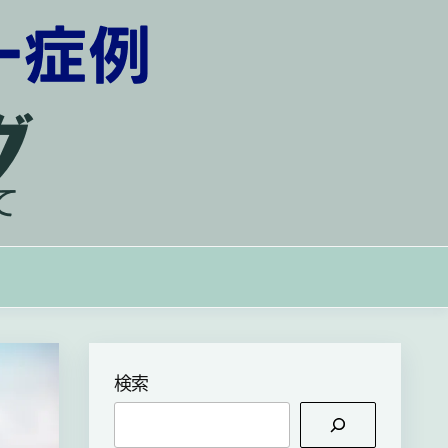
の思いを背負って
検索
検
索