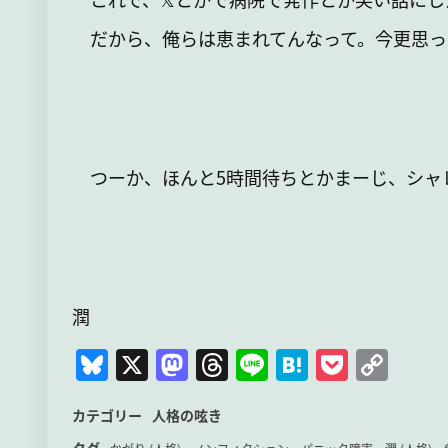
だから、俺らは恵まれてんなって。今更思っ
つーか、ほんと5時間待ちとかまーじ、シャ
潤
Bl
X
M
T
Li
H
P
C
u
a
hr
n
at
o
o
カテゴリー
人格の呟き
e
st
e
e
e
c
p
タグ