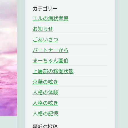
カテゴリー
エルの病状考察
お知らせ
ごあいさつ
パートナーから
まーちゃん画伯
上層部の稼働状態
京華の呟き
人格の体験
人格の呟き
人格の記憶
最近の投稿