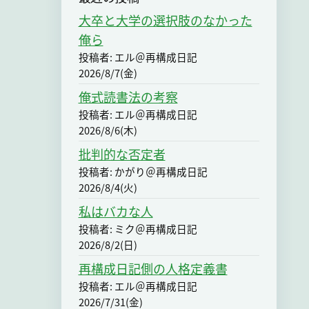
大卒と大学の選択肢のなかった
俺ら
投稿者: エル＠再構成日記
2026/8/7(金)
俺式読書法の考察
投稿者: エル＠再構成日記
2026/8/6(木)
批判的な否定者
投稿者: かがり＠再構成日記
2026/8/4(火)
私はバカな人
投稿者: ミク＠再構成日記
2026/8/2(日)
再構成日記側の人格定義書
投稿者: エル＠再構成日記
2026/7/31(金)