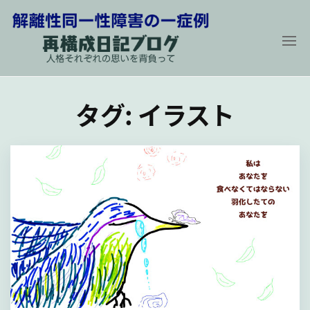
コ
ン
テ
ン
解
再
構
ツ
離
成
タグ:
イラスト
に
性
日
記
同
ス
ブ
ロ
一
キ
グ
性
〜
ッ
人
障
プ
格
そ
害
れ
の
ぞ
れ
一
の
症
思
い
例
を
背
負
っ