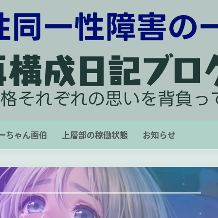
再構成日記ブログ 〜 人格それぞれ
ーちゃん画伯
上層部の稼働状態
お知らせ