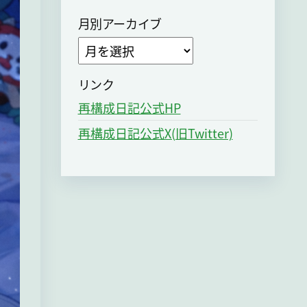
月別アーカイブ
ア
ー
カ
リンク
イ
再構成日記公式HP
ブ
再構成日記公式X(旧Twitter)