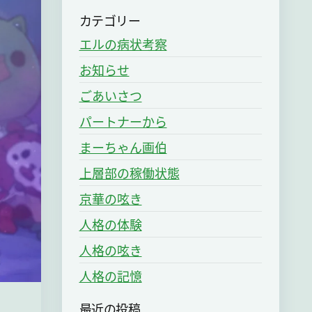
カテゴリー
エルの病状考察
お知らせ
ごあいさつ
パートナーから
まーちゃん画伯
上層部の稼働状態
京華の呟き
人格の体験
人格の呟き
人格の記憶
最近の投稿