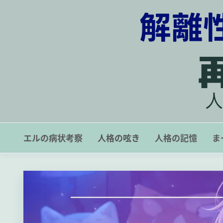
コ
ン
テ
ン
ツ
に
ス
キ
ッ
解離性同一性障害の一症例
プ
エルの病状考察
人格の呟き
人格の記憶
ま