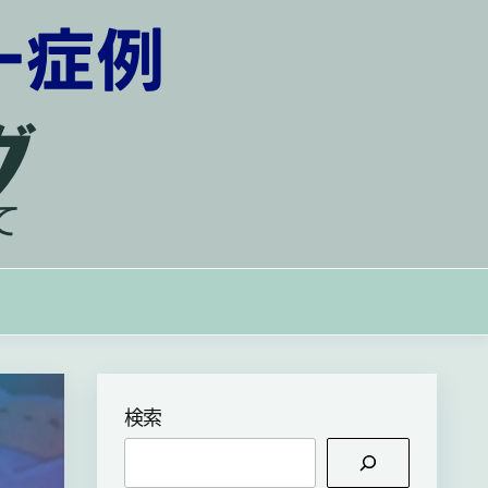
の思いを背負って
検索
検
索